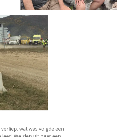
erliep, wat was volgde een
leed. We zien uit naar een